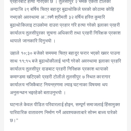
प्रहारबाट हत्या गरिएकाे छ । तुलसीपुर २ भमके एकता टाेलका
अन्दाजि २९ बर्षिय चित्र बहादुर बुढाथाेकिले घरकाे काेठामा काेहि
नभएकाे अवस्थामा अाफ्नै श्रीमती ३२ वर्षिय हस्ति कुमारि
बुढाथाेकिलाइ टाउकाेमा दाउरा प्रहार गरि हत्या गरेकाे इलाका प्रहरी
कार्यालय तुलसीपुरका सुचना अधिकारी तथा प्रहरी निरिक्षक प्रकाश
थापाले जानकारि दिनुभयाे ।
उहाले १०;३० बजेको समयमा चित्र बहादुर फरार भएको खवर पाउना
साथ ११;१५ बजे बुढाथोकीलाई भाग्दै गरेको अवस्थामा इलाका प्रहरि
कार्यालय तुलसीपुर दाङबाट प्रहरी निरिक्षक प्रकाश थापाको
कमाण्डमा खटिएको प्रहरी टोलीले तुलसीपुर ७ स्थित कारागार
कार्यालय नजिकैबाट नियन्त्रणमा ल्याइ घटनाका विषयमा थप
अनुसन्धान भइरहेको बताउनुभयाे ।
घटनाले केवल पीडित परिवारलाई होइन, सम्पूर्ण समाजलाई हिंसामुक्त
पारिवारिक वातावरण निर्माण गर्ने आवश्यकताबारे सोच्न बाध्य पारेको
छ।”