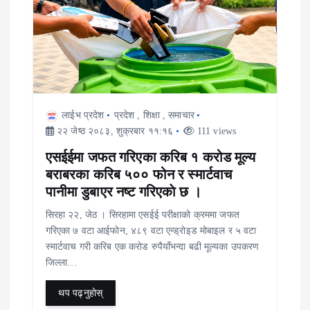
n
लाईभ प्रदेश
प्रदेश
,
शिक्षा
,
समाचार
२२ जेष्ठ २०८३, शुक्रबार ११:१६
111 views
एसईईमा जफत गरिएका करिब १ करोड मूल्य
बराबरका करिब ५०० फोन र स्मार्टवाच
पानीमा डुबाएर नष्ट गरिएकाे छ ।
सिरहा २२, जेठ । सिरहामा एसईई परीक्षाको क्रममा जफत
गरिएका ७ वटा आईफोन, ४८९ वटा एन्ड्रोइड मोबाइल र ५ वटा
स्मार्टवाच गरी करिब एक करोड रुपैयाँभन्दा बढी मूल्यका उपकरण
जिल्ला…
थप पढ्नुहोस्