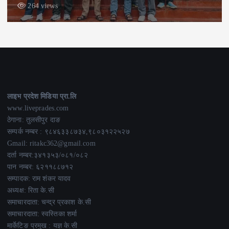
182 views
लाइभ प्रदेश मिडिया प्रा.लि
www.liveprades.com
ठेगाना: तुलसीपुर दाङ
सम्पर्क नम्बर : ९८४६३३८७३४,९८०३१२२५२७
Gmail: ritakc362@gmail.com
दर्ता नम्बर:३४१३५३/०८१/०८२
पान नम्बर: ६२११८८७१२
सम्पादक: राम शंकर यादव
अध्यक्ष: रिता के.सी
समाचारदाता: चन्द्र प्रकाश के.सी
समाचारदाता: स्वस्तिका शर्मा
मार्केटिङ प्रमुख : यज्ञ के.सी