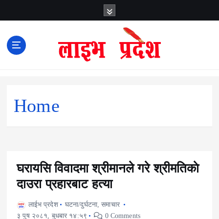
S
k
i
p
t
o
c
o
n
Home
t
e
n
t
घरायसि विवादमा श्रीमानले गरे श्रीमतिकाे
दाउरा प्रहारबाट हत्या
लाईभ प्रदेश
घटना/दुर्घटना
,
समाचार
३ पुष २०८१, बुधबार १४:५९
0 Comments