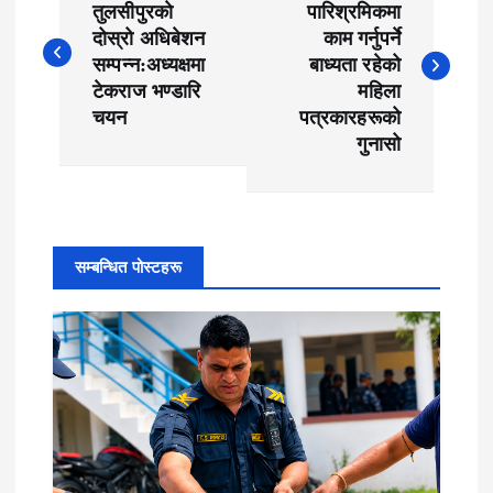
o
तुलसीपुरकाे
पारिश्रमिकमा
दोस्रो अधिबेशन
काम गर्नुपर्ने
s
सम्पन्न:अध्यक्षमा
बाध्यता रहेको
t
टेकराज भण्डारि
महिला
चयन
पत्रकारहरूको
n
गुनासो
a
v
i
सम्बन्धित पोस्टहरू
g
a
t
i
o