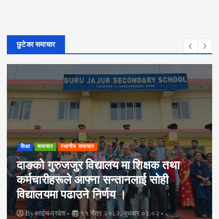
छुटेका समाचार
घटना/दुर्घटना
समाचार
दाङ–काठमाडौ नाइट बस चितवनमा पल्टिँदा
३८ यात्रु घाइते
By
लाईभ प्रदेश
१७ माघ २०८२, शुक्रबार ०४:१०